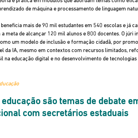
oria e prática em módulos que abordam temas como ética d
aprendizado de máquina e processamento de linguagem natur
 beneficia mais de 90 mil estudantes em 540 escolas e já ca
a meta de alcançar 120 mil alunos e 800 docentes. O júri in
a como um modelo de inclusão e formação cidadã, por promo
vel da IA, mesmo em contextos com recursos limitados, ref
l na educação digital e no desenvolvimento de tecnologias 
Educação
e educação são temas de debate e
ional com secretários estaduais