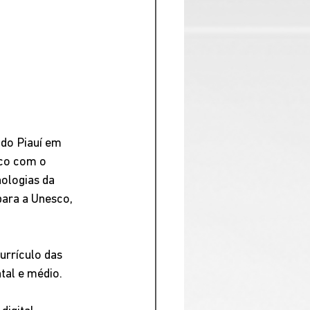
 do Piauí em 
sco com o 
ologias da 
para a Unesco, 
urrículo das 
tal e médio. 