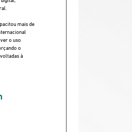
igital, 
al.
pacitou mais de 
ternacional 
ver o uso 
orçando o 
voltadas à 
m 