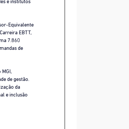
s e institutos 
sor-Equivalente 
Carreira EBTT, 
rma 7.860 
emandas de 
 MGI, 
de de gestão. 
ização da 
l e inclusão 