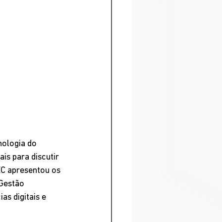
nologia do 
is para discutir 
EC apresentou os 
Gestão 
s digitais e 