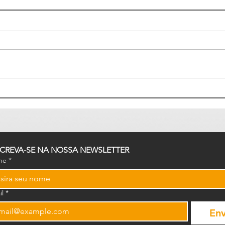
A4PM no 39º CONASEMS:
Desb
conexões, parcerias e o futuro
Educa
da saúde pública municipal
poss
tecn
SCREVA-SE NA NOSSA NEWSLETTER
me
*
il
*
Env