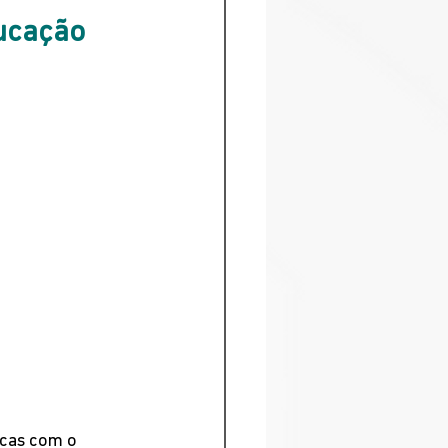
ucação 
icas com o 