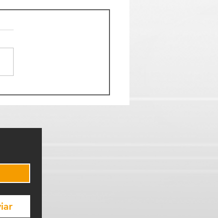
urocratização na
ção Pública: o que já é
ível fazer hoje com
ologia
iar