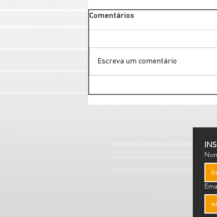
Comentários
Escreva um comentário
Judicialização da saúde: como
um sistema de regulação
robusto reduz processos na
prefeitura
IN
No
Ema