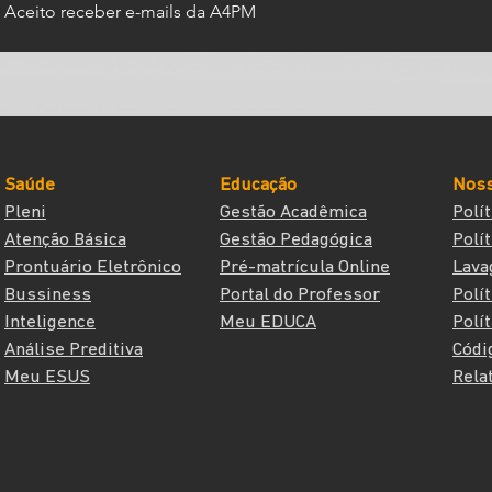
Aceito receber e-mails da A4PM
Saúde
Educação
Noss
Pleni
Gestão Acadêmica
Polí
Atenção Básica
Gestão Pedagógica
Polí
Prontuário Eletrônico
Pré-matrícula Online
Lava
Bussiness
Portal do Professor
Polí
Inteligence
Meu EDUCA
Polí
Análise Preditiva
Códi
Meu ESUS
Rela