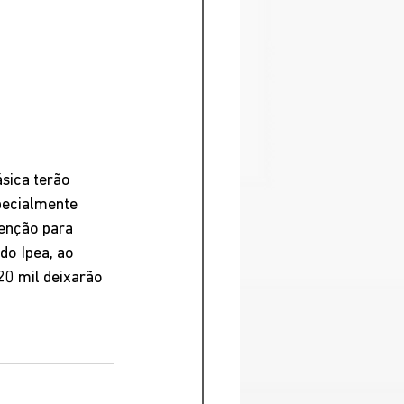
sica terão 
pecialmente 
enção para 
do Ipea, ao 
20 mil deixarão 