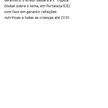
setembro, o Brasil sediará a 2ª Cúpula 
Global sobre o tema, em Fortaleza (CE), 
com foco em garantir refeições 
nutritivas a todas as crianças até 2030.
A participação brasileira foi elogiada 
por seu papel ativo em iniciativas 
internacionais, como a Aliança Global 
contra a Fome e a Pobreza — proposta 
pela presidência do Brasil no G20. O 
país tem fortalecido sua posição como 
referência mundial em políticas de 
alimentação escolar e combate à 
insegurança alimentar.
Fonte: Ministério da Educação