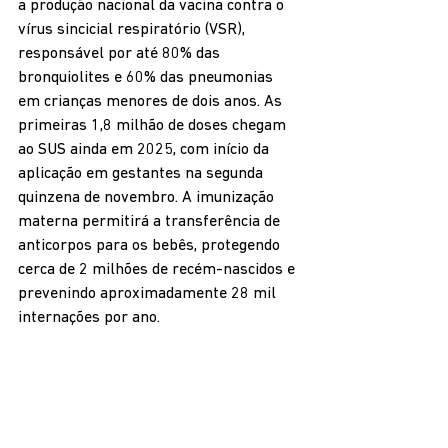
a produção nacional da vacina contra o 
vírus sincicial respiratório (VSR), 
responsável por até 80% das 
bronquiolites e 60% das pneumonias 
em crianças menores de dois anos. As 
primeiras 1,8 milhão de doses chegam 
ao SUS ainda em 2025, com início da 
aplicação em gestantes na segunda 
quinzena de novembro. A imunização 
materna permitirá a transferência de 
anticorpos para os bebês, protegendo 
cerca de 2 milhões de recém-nascidos e 
prevenindo aproximadamente 28 mil 
internações por ano.
O acordo também prevê a transferência 
de tecnologia para produção nacional do 
natalizumabe, medicamento usado no 
tratamento da esclerose múltipla 