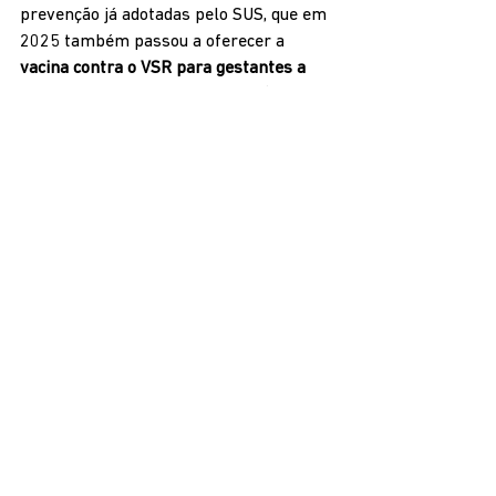
prevenção já adotadas pelo SUS, que em 
2025 também passou a oferecer a 
vacina contra o VSR para gestantes a 
partir da 28ª semana de gestação
, 
protegendo o bebê desde antes do 
nascimento. 
Essa ampliação busca antecipar a 
proteção antes do 
pico sazonal da 
bronquiolite
, reduzir o número de casos 
graves e hospitalizações e fortalecer o 
cuidado integral à saúde infantil no país.
Fonte: Ministério da Saúde
Ministério da Saúde 
apoia consulta ao 
setor produtivo que 