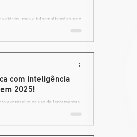
os diários, mas a informatização surge
ca com inteligência
a em 2025!
nto expressivo no uso de ferramentas
medicina.