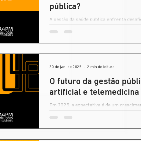
pública?
A gestão da saúde pública enfrenta desafi
como uma solução estratégica.
20 de jan. de 2025
2 min de leitura
O futuro da gestão públi
artificial e telemedicin
Em 2025, a expectativa é de um crescime
como a Inteligência Artificial (IA) e a Tele