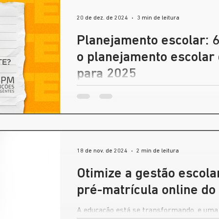
20 de dez. de 2024
3 min de leitura
Planejamento escolar: 6
o planejamento escolar 
para 2025
O planejamento escolar é a base para o su
promovendo um ambiente mais organizado
18 de nov. de 2024
2 min de leitura
Otimize a gestão escol
pré-matrícula online d
A educação está se transformando, e uma 