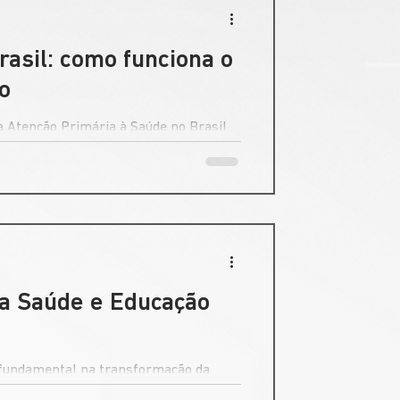
asil: como funciona o
o
 Atenção Primária à Saúde no Brasil
com a chegada do Previne Brasil.
na Saúde e Educação
fundamental na transformação da