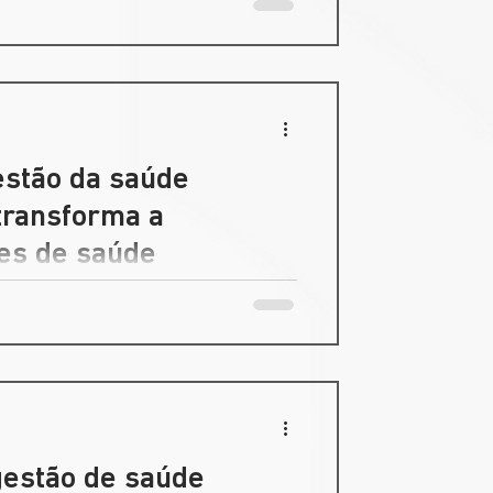
estão da saúde
transforma a
des de saúde
os diários, especialmente no que diz
erentes unidades.
gestão de saúde