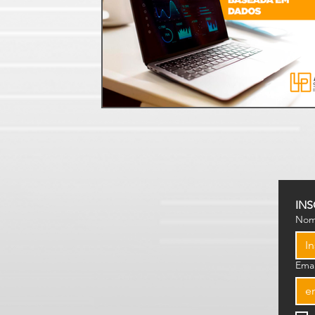
INS
No
Emai