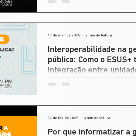
17 de mar. de 2025
2 min de leitura
Interoperabilidade na g
pública: Como o ESUS+ 
integração entre unida
A gestão da saúde pública enfrenta desafi
respeito à troca de informações entre dif
17 de fev. de 2025
3 min de leitura
Por que informatizar a 