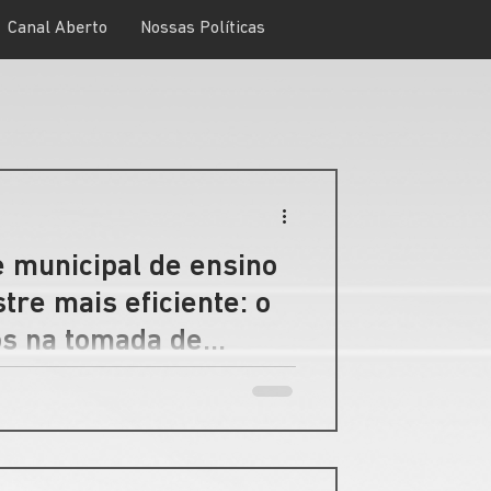
Canal Aberto
Nossas Políticas
 municipal de ensino
re mais eficiente: o
os na tomada de
ima, gestores públicos da área da
isar o que foi feito até aqui, corrigir
 melhores resultados até o fim do ano
os indispensáveis.