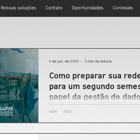
Nossas soluções
Contato
Oportunidades
Conteúdo
6 de jun. de 2025
3 min de leitura
Como preparar sua rede
para um segundo semest
papel da gestão de dad
decisões educacionais
À medida que o segundo semestre se aprox
educação têm uma oportunidade valiosa: anal
rotas e alinhar estratégias para garantir
letivo. E nessa missão, os dados são aliad