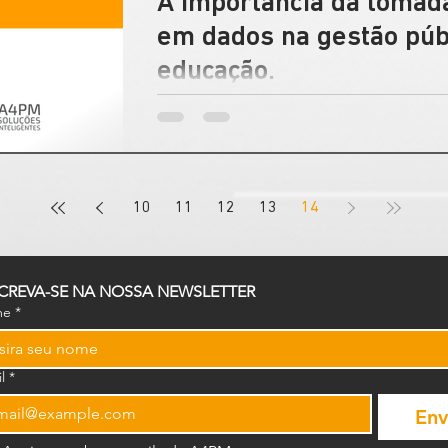
A importância da tomad
em dados na gestão púb
educação.
A tomada de decisão baseada em dados é u
gestão nas áreas de saúde e educação.
10
11
12
13
14
CREVA-SE NA NOSSA NEWSLETTER
me
*
l
*
Env