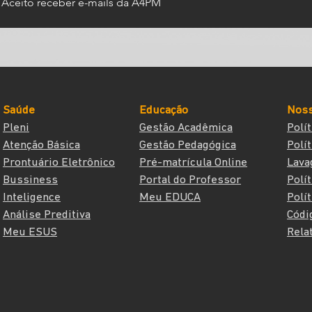
Aceito receber e-mails da A4PM
Saúde
Educação
Noss
Pleni
Gestão Acadêmica
Polí
Atenção Básica
Gestão Pedagógica
Polí
Prontuário Eletrônico
Pré-matrícula Online
Lava
Bussiness
Portal do Professor
Polí
Inteligence
Meu EDUCA
Polí
Análise Preditiva
Códi
Meu ESUS
Rela