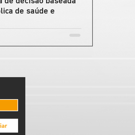
a de decisão baseada
lica de saúde e
m pilar essencial para otimizar a
iar