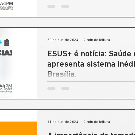
tecnologia é a gestão escolar.
30 de out. de 2024
2 min de leitura
ESUS+ é notícia: Saúde
apresenta sistema inéd
Brasília.
A Prefeitura de São Gonçalo é destaque n
Nacional de Administração Pública (Enap) 
11 de out. de 2024
2 min de leitura