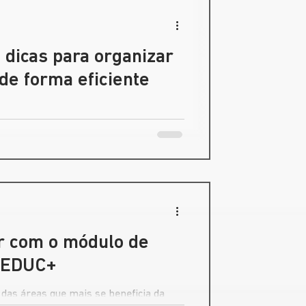
 dicas para organizar
de forma eficiente
cesso de qualquer ano letivo,
 e colaborativo.
ar com o módulo de
o EDUC+
das áreas que mais se beneficia da