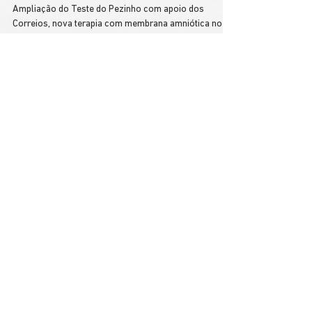
ÚLTIMAS NOTÍCIAS DE SAÚDE
Ampliação do Teste do Pezinho com apoio dos
Correios, nova terapia com membrana amniótica no
SUS, investimento de R$ 300 milhões na saúde da
mulher, expansão da radioterapia com novos
aceleradores, hospitais privados no SUS com
compensação de dívidas, acordo Brasil-Japão em
saúde com foco em inovação e vacinas, e muito mais.
INSCREVA-SE NA NOSSA 
NEWSLETTER
Nome
*
Email
*
Enviar