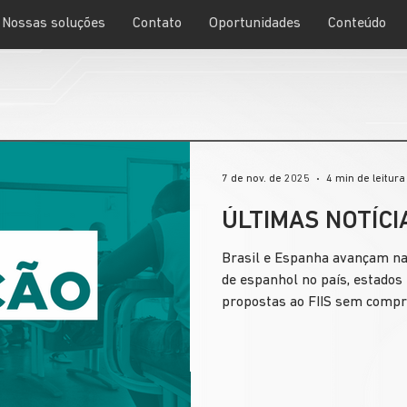
Nossas soluções
Contato
Oportunidades
Conteúdo
7 de nov. de 2025
4 min de leitura
ÚLTIMAS NOTÍCI
Brasil e Espanha avançam na 
de espanhol no país, estados
propostas ao FIIS sem compr
institui o Sistema Nacional d
fortalecer a cooperação feder