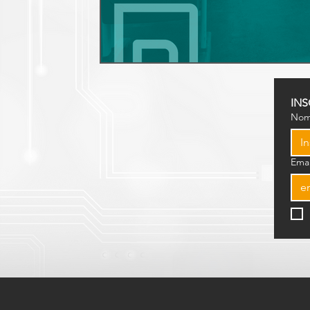
INS
No
Emai