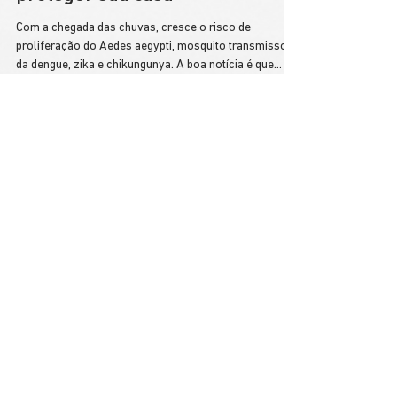
focos do mosquito da dengue e
proteger sua casa
Com a chegada das chuvas, cresce o risco de
proliferação do Aedes aegypti, mosquito transmissor
da dengue, zika e chikungunya. A boa notícia é que
pequenas ações no dia a dia podem reduzir
drasticamente a presença do mosquito em casa e na
vizinhança.
INSCREVA-SE NA NOSSA 
NEWSLETTER
Nome
*
Email
*