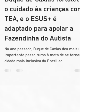
Duque de Caxias fortalece
o cuidado às crianças com
TEA, e o ESUS+ é
adaptado para apoiar a
Fazendinha do Autista
No ano passado, Duque de Caxias deu mais um
importante passo rumo à meta de se tornar a
cidade mais inclusiva do Brasil ao
implementar a Fazendinha do Autista, uma
das iniciativas mais inspiradoras do país,
voltado para a inclusão, o acolhimento e o
desenvolvimento de crianças com Transtorno
do Espectro Autista (TEA) e outras condições
neurodivergentes.