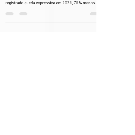
A dengue continua sendo um dos maiores desafios de
saúde pública no Brasil. Embora o país tenha
registrado queda expressiva em 2025, 75% menos
casos e 72% menos óbitos em comparação ao ano
anterior, o risco permanece alto, principalmente pela
circulação dos quatro sorotipos do vírus.