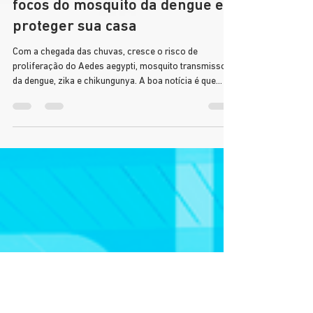
7 de nov. de 2025
3 min de leitura
10 dicas práticas para eliminar
focos do mosquito da dengue e
proteger sua casa
Com a chegada das chuvas, cresce o risco de
proliferação do Aedes aegypti, mosquito transmissor
da dengue, zika e chikungunya. A boa notícia é que
pequenas ações no dia a dia podem reduzir
drasticamente a presença do mosquito em casa e na
vizinhança.